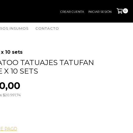
0
CREAR CUENTA
INICIAR SESIÓN
ROS INSUMOS
CONTACTO
x 10 sets
ATOO TATUAJES TATUFAN
 X 10 SETS
0,00
os
$20.991,74
DE PAGO