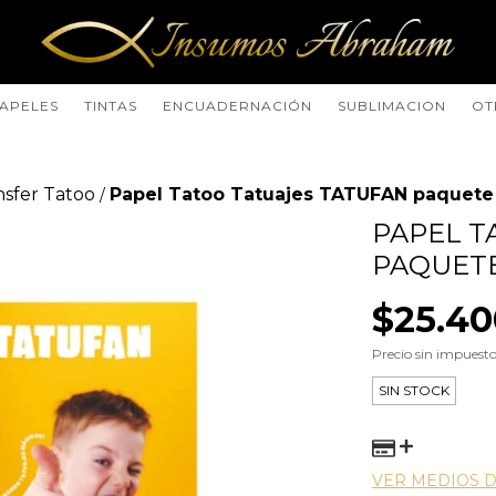
APELES
TINTAS
ENCUADERNACIÓN
SUBLIMACION
OT
nsfer Tatoo
Papel Tatoo Tatuajes TATUFAN paquete 
/
PAPEL T
PAQUETE
$25.40
Precio sin impuest
SIN STOCK
VER MEDIOS 