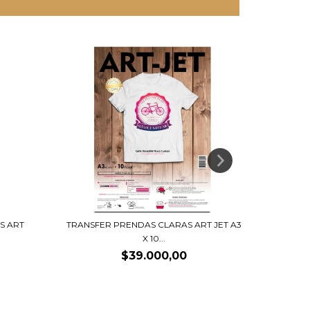
S ART
PAPEL S
TRANSFER PRENDAS CLARAS ART JET A3
X 10...
$39.000,00