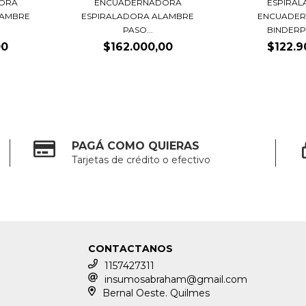
ORA
ENCUADERNADORA
ESPIRA
LAMBRE
ESPIRALADORA ALAMBRE
ENCUADE
PASO...
BINDERPL
00
$162.000,00
$122.9
PAGÁ COMO QUIERAS
Tarjetas de crédito o efectivo
CONTACTANOS
1157427311
insumosabraham@gmail.com
Bernal Oeste. Quilmes