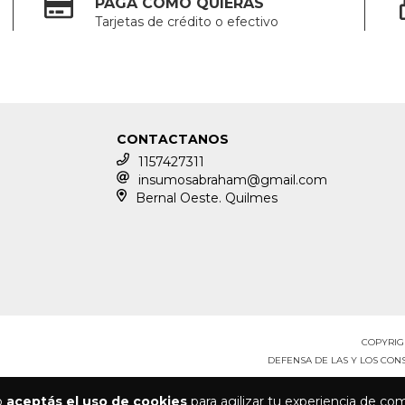
PAGÁ COMO QUIERAS
Tarjetas de crédito o efectivo
CONTACTANOS
1157427311
insumosabraham@gmail.com
Bernal Oeste. Quilmes
COPYRIG
DEFENSA DE LAS Y LOS CO
io
aceptás el uso de cookies
para agilizar tu experiencia de co