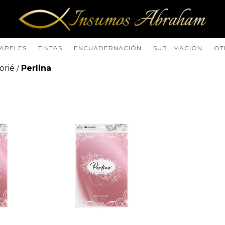
APELES
TINTAS
ENCUADERNACIÓN
SUBLIMACION
OT
orié
Perlina
/