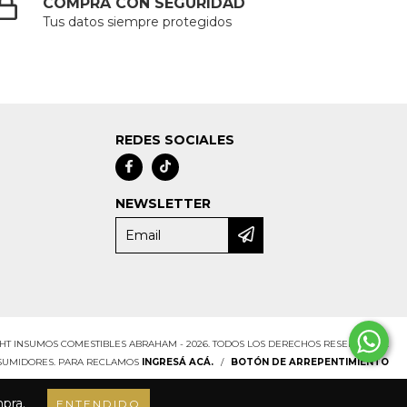
COMPRÁ CON SEGURIDAD
Tus datos siempre protegidos
REDES SOCIALES
NEWSLETTER
HT INSUMOS COMESTIBLES ABRAHAM - 2026. TODOS LOS DERECHOS RESERVADOS.
NSUMIDORES. PARA RECLAMOS
INGRESÁ ACÁ.
/
BOTÓN DE ARREPENTIMIENTO
mpra.
ENTENDIDO