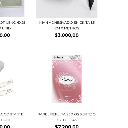
OPILENO 6X25
IMAN ADHESIVADO EN CINTA 1,5
0 UNID
CM X METROS
0,00
$3.000,00
RA CORTANTE
PAPEL PERLINA 230 GS SURTIDO
 CUCHI...
X 20 HOJAS
0,00
$7.200,00