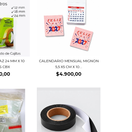
AZ 24 MM X 10
CALENDARIO MENSUAL MIGNON
S CBX
5,5 X5 CM X 10...
0,00
$4.900,00