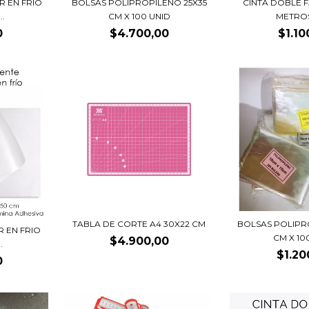
R EN FRÍO
BOLSAS POLIPROPILENO 25X35
CINTA DOBLE F
..
CM X 100 UNID
METRO
0
$4.700,00
$1.10
TABLA DE CORTE A4 30X22 CM
BOLSAS POLIPR
R EN FRIO
CM X 10
$4.900,00
.
$1.20
0