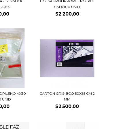
AZ 12 MM X 10
BOLSAS POLIPROPILENO 8X15
S CBX
CM X 100 UNID
0,00
$2.200,00
OPILENO 4X30
CARTON GRIS-BCO 50X35 CM 2
0 UNID
MM
0,00
$2.500,00