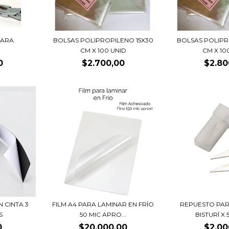
PARA
BOLSAS POLIPROPILENO 15X30
BOLSAS POLIPR
CM X 100 UNID
CM X 10
0
$2.700,00
$2.80
 CINTA 3
FILM A4 PARA LAMINAR EN FRÍO
REPUESTO PA
S
50 MIC APRO...
BISTURÍ X 5
0
$20.000,00
$2.00