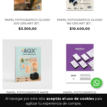
PAPEL FOTOGRAFICO GLOSSY
PAPEL FOTOGRAFICO GLOSSY
200 GRS ART JET...
160 GRS ART JET...
$3.300,00
$10.400,00
PAPEL FOTOGRAFICO MATE
PAPEL FOTOGRAFICO
108 GRS X 100 H A...
MATELINA BIFAZ 220 GRS...
Al navegar por este sitio
aceptás el uso de cookies
para
$6.500,00
$16.500,00
agilizar tu experiencia de compra.